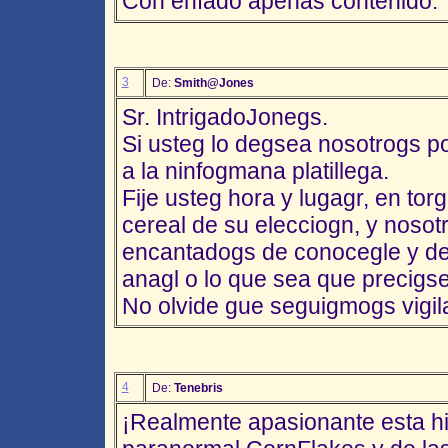
Con enfado apenas contenido.
3
De:
Smith@Jones
Sr. IntrigadoJonegs.
Si usteg lo degsea nosotrogs 
a la ninfogmana platillega.
Fije usteg hora y lugagr, en to
cereal de su elecciogn, y noso
encantadogs de conocegle y de 
anagl o lo que sea que precigse
No olvide gue seguigmogs vigil
4
De:
Tenebris
¡Realmente apasionante esta his