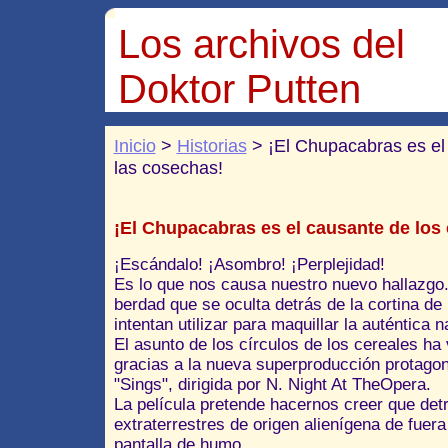
Los archivos del
Doktor Putten
Inicio
>
Historias
> ¡El Chupacabras es el 
las cosechas!
¡El Chupacabras es el causante de los 
¡Escándalo! ¡Asombro! ¡Perplejidad!
Es lo que nos causa nuestro nuevo hallazgo.
berdad que se oculta detrás de la cortina d
intentan utilizar para maquillar la auténtica
El asunto de los círculos de los cereales ha 
gracias a la nueva superproducción protago
"Sings", dirigida por N. Night At TheOpera.
La película pretende hacernos creer que det
extraterrestres de origen alienígena de fuera 
pantalla de humo.