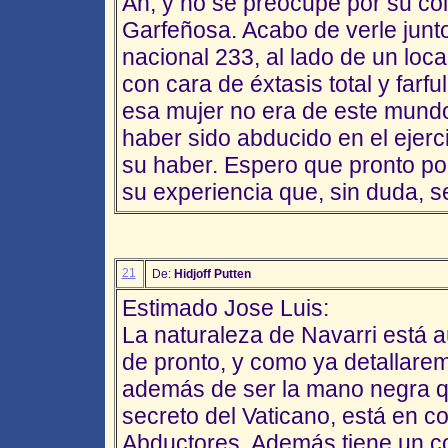
Ah, y no se preocupe por su c
Garfeñosa. Acabo de verle junto
nacional 233, al lado de un loca
con cara de éxtasis total y farf
esa mujer no era de este mundo
haber sido abducido en el ejerc
su haber. Espero que pronto po
su experiencia que, sin duda, se
21
De:
Hidjoff Putten
Estimado Jose Luis:
La naturaleza de Navarri está a
de pronto, y como ya detallar
además de ser la mano negra qu
secreto del Vaticano, está en c
Abductores. Además tiene un con