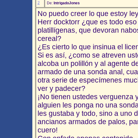
2
De:
IntrigadoJones
No puedo creer lo que estoy le
Herr docktorr ¿que es todo es
platillígenas, que devoran nab
cereal?
¿Es cierto lo que insinua el lic
Si es así, ¿como se atreven ust
alcoba un polillón y al agente 
armado de una sonda anal, cua
otra serie de especímenes mu
ver y padecer?
¡No tienen ustedes verguenza 
alguien les ponga no una sonda
les gustaba y todo, sino a uno 
ancianos armados de palos, par
cuero!