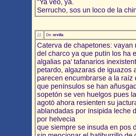
"Ya veo, ya.
Serrucho, sos un loco de la chi
24
De:
orvilla
Caterva de chapetones: vayan m
del charco ya que putín los ha
algalias pa' tafanarios inexist
petardo, algazaras de iguazos a
parecen encumbrarse a la raíz d
que penínsulos se han añusgado
sopetón se ven huelgos pues la l
agotó ahora resienten su jactur
ablandadas por ínsipida leche
por helvecia
que siempre se insuda en pos d
sin mencionar el batiburrillo d