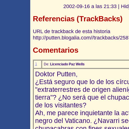
2002-09-16 a las 21:33 | Hidj
Referencias (TrackBacks)
URL de trackback de esta historia
http://putten.blogalia.com//trackbacks/258
Comentarios
1
De:
Licenciado Paz Wells
Doktor Putten,
¿Está seguro que lo de los círc
"extraterrestres de origen alien
tierra"? ¿No será que el chupa
de los visitantes?
Ah, me parece inquietante la a
negro del Vaticano. ¿Navarri se
chupacabras con fines sexuale