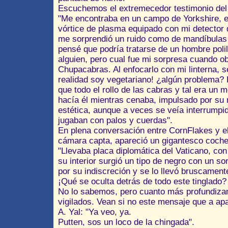
Escuchemos el extremecedor testimonio del
"Me encontraba en un campo de Yorkshire, e
vórtice de plasma equipado con mi detector 
me sorprendió un ruido como de mandíbulas
pensé que podría tratarse de un hombre poli
alguien, pero cual fue mi sorpresa cuando o
Chupacabras. Al enfocarlo con mi linterna, s
realidad soy vegetariano! ¿algún problema?
que todo el rollo de las cabras y tal era un 
hacía él mientras cenaba, impulsado por su 
estética, aunque a veces se veía interrumpi
jugaban con palos y cuerdas".
En plena conversación entre CornFlakes y el 
cámara capta, apareció un gigantesco coche
"Llevaba placa diplomática del Vaticano, c
su interior surgió un tipo de negro con un 
por su indiscreción y se lo llevó bruscament
¡Qué se oculta detrás de todo este tinglado?
No lo sabemos, pero cuanto más profundiz
vigilados. Vean si no este mensaje que a apa
A. Yal: "Ya veo, ya.
Putten, sos un loco de la chingada".