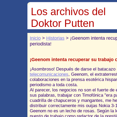
Los archivos del
Doktor Putten
Inicio
>
Historias
> ¡Geenom intenta recup
periodista!
¡Geenom intenta recuperar su trabajo 
¡Asombroso! Después de darse el batacazo 
telecomunicaciones
, Geenom, el extraterres
colaboraciones en la prensa esotérica hispan
periodismo a toda costa.
Al parecer, los negocios no son el fuerte de
sus palabras, trabajar con Timofónica "era 
cuadrilla de chapuceros y mangantes, me he
distribuir correctamente mis ouijas Nokia 3-1
Geenom no es un lecho de rosas. Según la le
puesto de trabajo como redactor de la prestiji