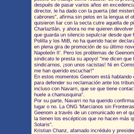
después de pasar varios años en excedencia
director, le ha dado con la puerta (del mister
cabrones", afirma sin pelos en la lengua el 
quisieron liar con la secta cutre aquella de 
Charlaztlán, y ahora no me quieren devolver 
que guarda un silencio sepulcrar desde que f
Polilla y los MiB, no ha querido hacer decla
en plena gira de promoción de su último nove
Napoleón II'. Pero los problemas de Geenom
sindicato le presta su apoyo! "me dicen qu
sindicarnos, ¡son unos racistas! Ni en Com
me han querido escuchar!"
En estos momentos Geenom está hablando co
para defender su reclamación ante los tribun
incluso con Navarri, que se que tiene contac
huele a chamusquina".
Por su parte, Navarri no ha querido confirma
lugar o no. La ONG 'Marcianos sin Fronteras
Geenom a través de un comunicado en el que
la tienen los escépticos que no hacen más qu
Solaris".
Kristian Chanz, afamado incrédulo y presid