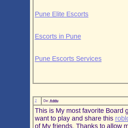
Pune Elite Escorts
Escorts in Pune
Pune Escorts Services
2
De:
Addu
This is My most favorite Board 
want to play and share this
robl
of My friends. Thanks to allow 