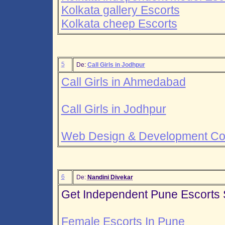
Kolkata gallery Escorts
Kolkata cheep Escorts
5
De:
Call Girls in Jodhpur
Call Girls in Ahmedabad
Call Girls in Jodhpur
Web Design & Development Co
6
De:
Nandini Divekar
Get Independent Pune Escorts 
Female Escorts In Pune