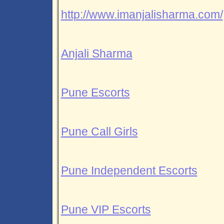
http://www.imanjalisharma.com/
Anjali Sharma
Pune Escorts
Pune Call Girls
Pune Independent Escorts
Pune VIP Escorts