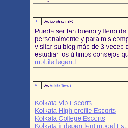
3
De:
igorstravinsk6
Puede ser tan bueno y lleno de
personalmente y para mis comp
visitar su blog más de 3 veces
estudiar los últimos consejos q
mobile legend
4
De:
Ankita Tiwari
Kolkata Vip Escorts
Kolkata High profile Escorts
Kolkata College Escorts
Kolkata independent model Esc